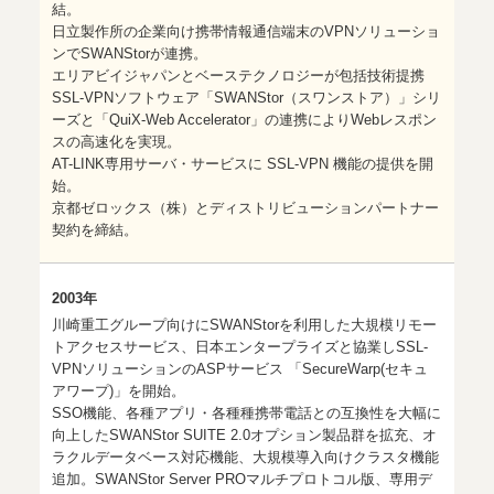
結。
日立製作所の企業向け携帯情報通信端末のVPNソリューショ
ンでSWANStorが連携。
エリアビイジャパンとベーステクノロジーが包括技術提携
SSL-VPNソフトウェア「SWANStor（スワンストア）」シリ
ーズと「QuiX-Web Accelerator」の連携によりWebレスポン
スの高速化を実現。
AT-LINK専用サーバ・サービスに SSL-VPN 機能の提供を開
始。
京都ゼロックス（株）とディストリビューションパートナー
契約を締結。
2003年
川崎重工グループ向けにSWANStorを利用した大規模リモー
トアクセスサービス、日本エンタープライズと協業しSSL-
VPNソリューションのASPサービス 「SecureWarp(セキュ
アワープ)」を開始。
SSO機能、各種アプリ・各種種携帯電話との互換性を大幅に
向上したSWANStor SUITE 2.0オプション製品群を拡充、オ
ラクルデータベース対応機能、大規模導入向けクラスタ機能
追加。SWANStor Server PROマルチプロトコル版、専用デ