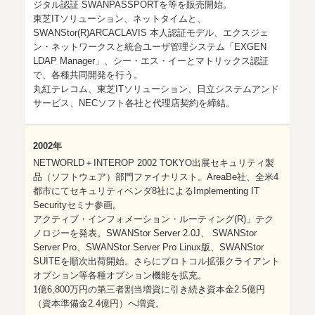
ジタル認証 SWANPASSPORTを等を販売開始。
東芝ITソリューション、ネットタイムと、
SWANStor(R)ARCACLAVIS 本人認証モデル、エクスジェ
ン・ネットワークスと統合ユーザ管理システム「EXGEN
LDAP Manager」、シー・エス・イーとマトリックス認証
で、各種共同開発を行う。
丸紅テレコム、東芝ITソリューション、日立システムアンド
サービス、NECソフト各社と代理店契約を締結。
2002年
NETWORLD＋INTEROP 2002 TOKYO出展セキュリティ製
品（ソフトウェア）部門ファイナリスト。AreaBe社、全米4
都市にてセキュリティベンダ8社によるImplementing IT
Securityセミナ参画。
アクティブ・インフォメーション・ルーティング(R)」テク
ノロジーを発表。SWANStor Server 2.0J、 SWANStor
Server Pro、SWANStor Server Pro Linux版、SWANStor
SUITEを順次出荷開始。さらにプロトコル拡張クライアント
オプション等各種オプション機能を拡充。
1億6,800万円の第三者割当増資に引き続き資本金2.5億円
（資本準備金2.4億円）へ増資。